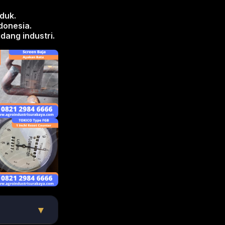
duk.
donesia.
ang industri.
▼