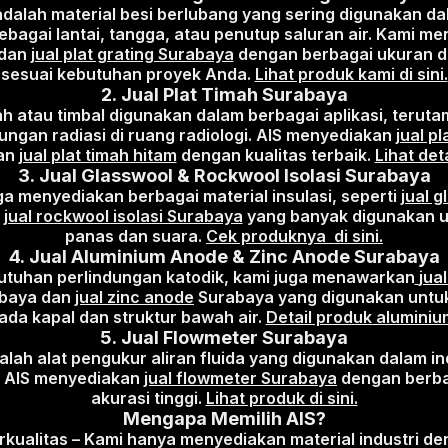
 adalah material besi berlubang yang sering digunakan da
sebagai lantai, tangga, atau penutup saluran air. Kami 
dan
jual plat grating Surabaya
dengan berbagai ukuran da
sesuai kebutuhan proyek Anda.
Lihat produk kami di sini.
2.
Jual Plat Timah Surabaya
ah atau timbal digunakan dalam berbagai aplikasi, terut
ungan radiasi di ruang radiologi. AIS menyediakan
jual pl
an
jual plat timah hitam
dengan kualitas terbaik.
Lihat deta
3.
Jual Glasswool & Rockwool Isolasi Surabaya
ga menyediakan berbagai material insulasi, seperti
jual 
n
jual rockwool isolasi Surabaya
yang banyak digunakan 
panas dan suara.
Cek produknya di sini.
4.
Jual Aluminium Anode & Zinc Anode Surabaya
utuhan perlindungan katodik, kami juga menawarkan
jua
baya dan
jual zinc anode
Surabaya yang digunakan unt
ada kapal dan struktur bawah air.
Detail produk alumini
5.
Jual Flowmeter Surabaya
lah alat pengukur aliran fluida yang digunakan dalam in
r. AIS menyediakan
jual flowmeter Surabaya
dengan berba
akurasi tinggi.
Lihat produk di sini.
Mengapa Memilih AIS?
kualitas – Kami hanya menyediakan material industri d