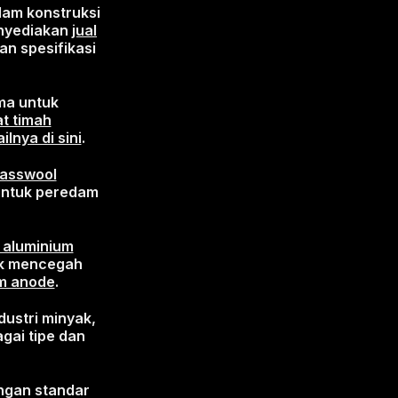
lam konstruksi
menyediakan
jual
n spesifikasi
ama untuk
at timah
ilnya di sini
.
glasswool
untuk peredam
l aluminium
uk mencegah
um anode
.
dustri minyak,
gai tipe dan
engan standar