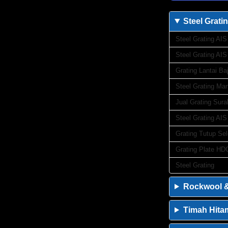
Steel Grati
Steel Grating AIS
Steel Grating AIS
Grating Lantai Ba
Steel Grating Ma
Jual Grating Sur
Steel Grating AIS
Grating Tutup Se
Grating Plate HD
Steel Grating
Rockwool &
Timah Hitam