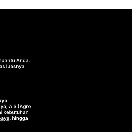
mbantu Anda.
as luasnya.
baya
aya, AIS (Agro
ai kebutuhan
abaya
, hingga