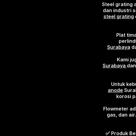
Steel grating
dan industri 
steel grating
Plat tim
perlind
Surabaya
d
Kami ju
Surabaya
da
Untuk keb
anode
Sura
korosi p
Flowmeter ada
gas, dan ai
✅ Produk Ber