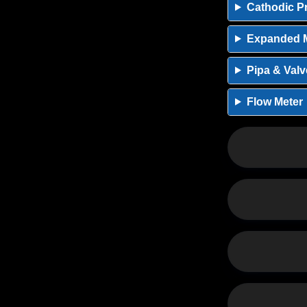
Cathodic Pr
Expanded M
Pipa & Valv
Flow Meter