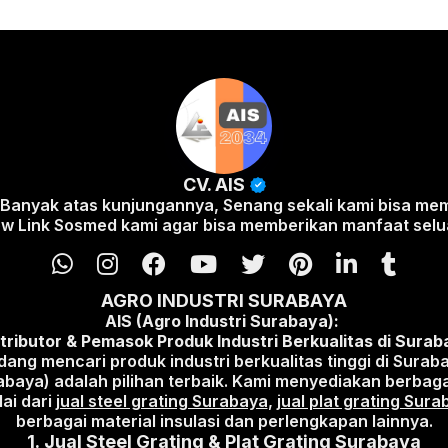
CV. AIS
 Banyak atas kunjungannya, Senang sekali kami bisa me
ow Link Sosmed kami agar bisa memberikan manfaat selu
AGRO INDUSTRI SURABAYA
AIS (Agro Industri Surabaya):
tributor & Pemasok Produk Industri Berkualitas di Sura
ang mencari produk industri berkualitas tinggi di Surab
rabaya) adalah pilihan terbaik. Kami menyediakan berbag
lai dari
jual steel grating Surabaya
,
jual plat grating Sur
berbagai material insulasi dan perlengkapan lainnya.
1.
Jual Steel Grating & Plat Grating Surabaya