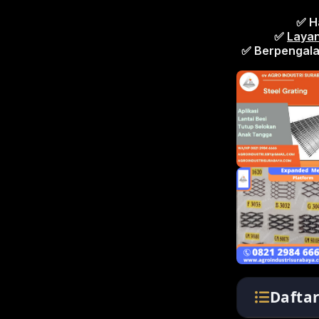
✅ H
✅
Layan
✅ Berpengala
Cek Produk anda
Daftar Produk 
Dafta