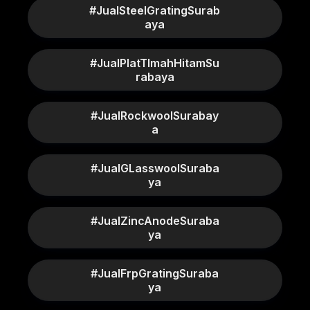
#JualSteelGratingSurab
aya
#JualPlatTImahHitamSu
rabaya
#JualRockwoolSurabay
a
#JualGLasswoolSuraba
ya
#JualZincAnodeSuraba
ya
#JualFrpGratingSuraba
ya