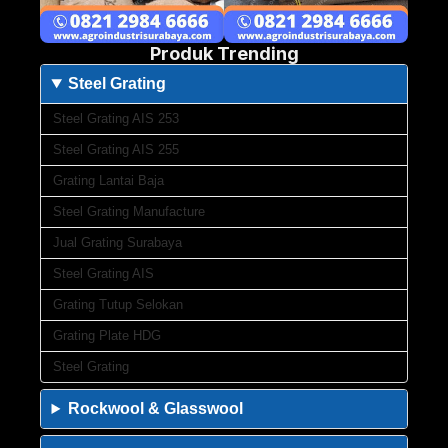
Produk Trending
Steel Grating
Steel Grating AIS 253
Steel Grating AIS 255
Grating Lantai Baja
Steel Grating Manufacture
Jual Grating Surabaya
Steel Grating AIS
Grating Tutup Selokan
Grating Plate HDG
Steel Grating
Rockwool & Glasswool