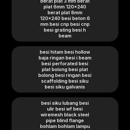
berat plat 3 mm berat
plat 6mm 120x240
berat plat 8mm
120x240 besi beton 6
mm besi cnp besi cnp
besi grating besi h
beam
besi hitam besi hollow
baja ringan besi i beam
besi perforated besi
plat bolong besi plat
bolong besi ringan besi
scaffolding besi siku
besi siku galvanis
besi siku lubang besi
ulir besi wf besi
wiremesh black steel
pipe blind flange
bohlam bohlam lampu