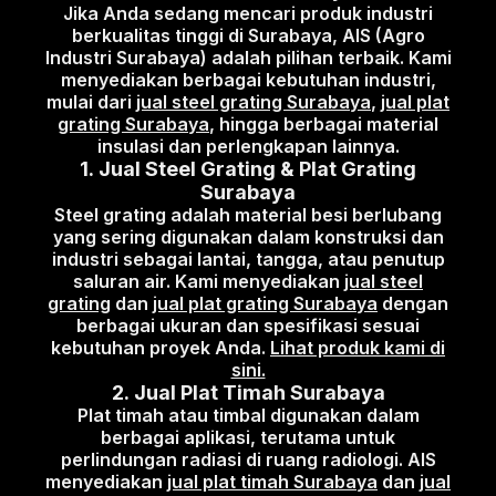
Jika Anda sedang mencari produk industri
berkualitas tinggi di Surabaya, AIS (Agro
Industri Surabaya) adalah pilihan terbaik. Kami
menyediakan berbagai kebutuhan industri,
mulai dari
jual steel grating Surabaya
,
jual plat
grating Surabaya
, hingga berbagai material
insulasi dan perlengkapan lainnya.
1.
Jual Steel Grating & Plat Grating
Surabaya
Steel grating adalah material besi berlubang
yang sering digunakan dalam konstruksi dan
industri sebagai lantai, tangga, atau penutup
saluran air. Kami menyediakan
jual steel
grating
dan
jual plat grating Surabaya
dengan
berbagai ukuran dan spesifikasi sesuai
kebutuhan proyek Anda.
Lihat produk kami di
sini.
2.
Jual Plat Timah Surabaya
Plat timah atau timbal digunakan dalam
berbagai aplikasi, terutama untuk
perlindungan radiasi di ruang radiologi. AIS
menyediakan
jual plat timah Surabaya
dan
jual