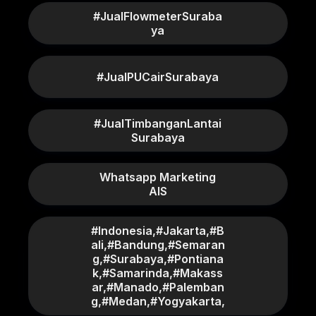
#JualFlowmeterSuraba
ya
#JualPUCairSurabaya
#JualTimbanganLantai
Surabaya
Whatsapp Marketing
AIS
#Indonesia,#Jakarta,#B
ali,#Bandung,#Semaran
g,#Surabaya,#Pontiana
k,#Samarinda,#Makass
ar,#Manado,#Palemban
g,#Medan,#Yogyakarta,